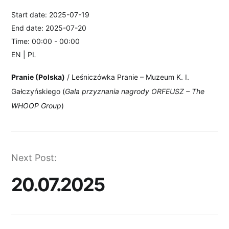
Start date:
2025-07-19
End date:
2025-07-20
Time:
00:00 - 00:00
EN | PL
Pranie (Polska)
/ Leśniczówka Pranie – Muzeum K. I.
Gałczyńskiego (
Gala przyznania nagrody ORFEUSZ – The
WHOOP Group
)
Nawigacja
Next Post:
20.07.2025
wpisu