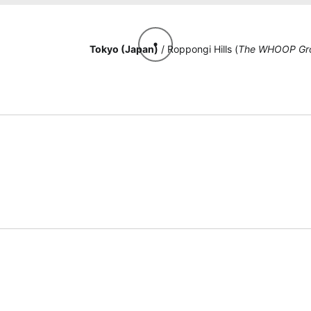
Tokyo (Japan)
/ Roppongi Hills (
The WHOOP Gr